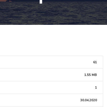
61
1.55 MB
1
30.04.2020