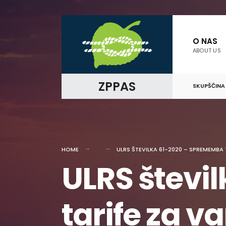
for:
Skip
to
O NAS
ABOUT US
content
ZPPAS
SKUPŠČINA
HOME
ULRS ŠTEVILKA 61-2020 – SPREMEMBA
ULRS števi
tarife za v