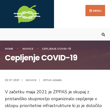
Search
Skip
for:
to
MENU
content
HOME
NOVICE
CEPLJENJE COVID-19
Cepljenje COVID-19
02.07.2021
|
NOVICE
|
ZPPAS ADMIN
V začetku maja 2021 je ZPPAS je skupaj z
pristaniško skupnostjo organiziralo cepljenje v
sklopu prioritetne infrastrukture ki jo je določilo