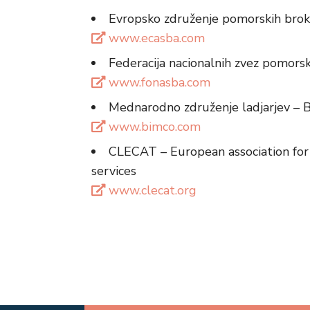
Evropsko združenje pomorskih bro
www.ecasba.com
Federacija nacionalnih zvez pomor
www.fonasba.com
Mednarodno združenje ladjarjev –
www.bimco.com
CLECAT – European association for 
services
www.clecat.org