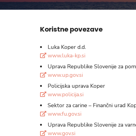
Koristne povezave
Luka Koper d.d.
www.luka-kp.si
Uprava Republike Slovenije za pom
www.up.gov.si
Policijska uprava Koper
www.policija.si
Sektor za carine – Finančni urad Ko
www.fu.gov.si
Uprava Republike Slovenije za varno
www.gov.si