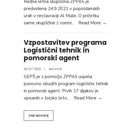
Redna letna skupščina ZPPAS je
predvidena 24.9.2021 v popoldanskih
urah v restavraciji Al Mulin. O pričetku
same skupščine z vsemi
...
Read More →
Vzpostavitev programa
Logistični tehnik in
pomorski agent
02.07.2021
|
NOVICE
GEPŠ je z pomočjo ZPPAS uspela
ponovno obuditi program logistični tehnik
in pomorski agent. Prvih 17 dijakov je
vpisanih v šolsko leto
...
Read More →
VSE NOVICE