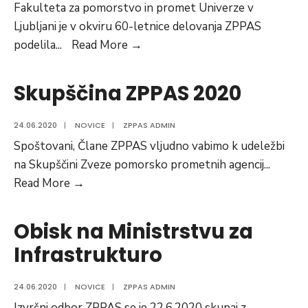
Fakulteta za pomorstvo in promet Univerze v
Ljubljani je v okviru 60-letnice delovanja ZPPAS
Priznanje
podelila
...
Read More →
FPP
Skupščina ZPPAS 2020
24.06.2020
|
NOVICE
|
ZPPAS ADMIN
Spoštovani, Člane ZPPAS vljudno vabimo k udeležbi
na Skupščini Zveze pomorsko prometnih agencij
...
Skupščina
Read More →
ZPPAS
2020
Obisk na Ministrstvu za
Infrastrukturo
24.06.2020
|
NOVICE
|
ZPPAS ADMIN
Izvršni odbor ZPPAS se je 22.6.2020 skupaj z