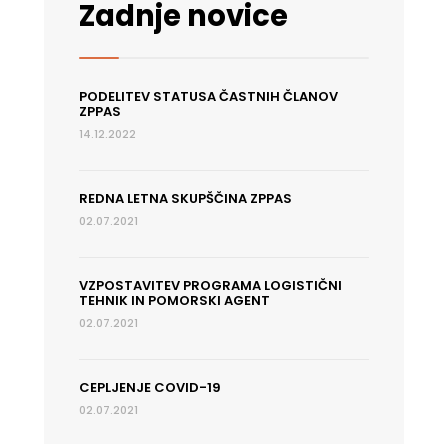
Port
Zadnje novice
Dues
PODELITEV STATUSA ČASTNIH ČLANOV
ZPPAS
14.12.2022
REDNA LETNA SKUPŠČINA ZPPAS
02.07.2021
VZPOSTAVITEV PROGRAMA LOGISTIČNI
TEHNIK IN POMORSKI AGENT
02.07.2021
CEPLJENJE COVID-19
02.07.2021