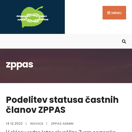
Search
Skip
for:
to
MENU
content
zppas
Podelitev statusa častnih
članov ZPPAS
14.12.2022
|
NOVICE
|
ZPPAS ADMIN