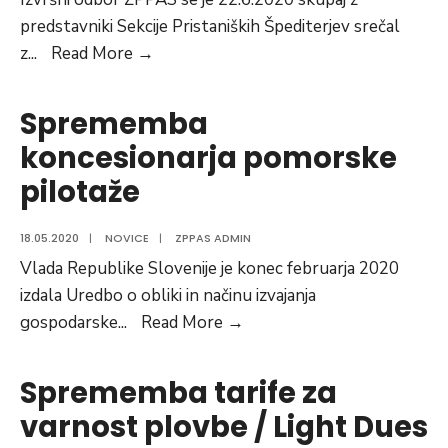
predstavniki Sekcije Pristaniških Špediterjev srečal
Obisk
z
...
Read More →
na
Ministrstvu
Sprememba
za
koncesionarja pomorske
Infrastrukturo
pilotaže
18.05.2020
|
NOVICE
|
ZPPAS ADMIN
Vlada Republike Slovenije je konec februarja 2020
izdala Uredbo o obliki in načinu izvajanja
Sprememba
gospodarske
...
Read More →
koncesionarja
pomorske
Sprememba tarife za
pilotaže
varnost plovbe / Light Dues