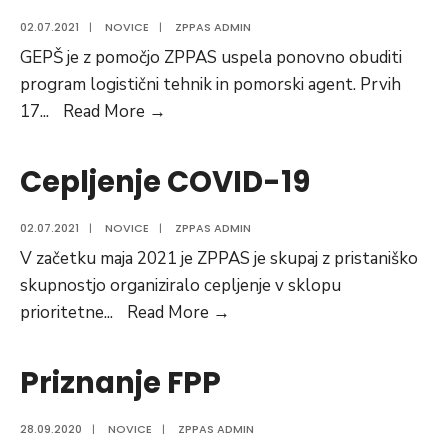
02.07.2021
|
NOVICE
|
ZPPAS ADMIN
GEPŠ je z pomočjo ZPPAS uspela ponovno obuditi
program logistični tehnik in pomorski agent. Prvih
Vzpostavitev
17
...
Read More →
programa
Logistični
Cepljenje COVID-19
tehnik
in
02.07.2021
|
NOVICE
|
ZPPAS ADMIN
pomorski
V začetku maja 2021 je ZPPAS je skupaj z pristaniško
agent
skupnostjo organiziralo cepljenje v sklopu
Cepljenje
prioritetne
...
Read More →
COVID-
19
Priznanje FPP
28.09.2020
|
NOVICE
|
ZPPAS ADMIN