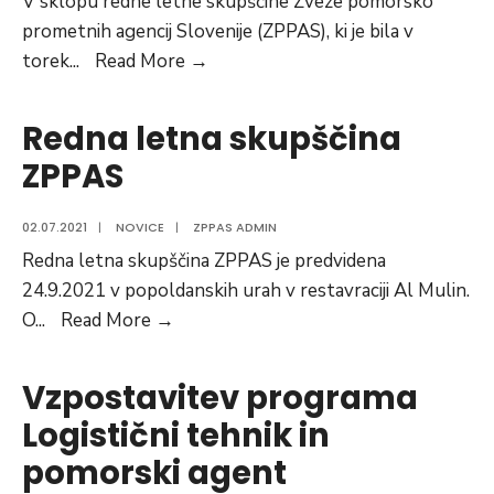
V sklopu redne letne skupščine Zveze pomorsko
prometnih agencij Slovenije (ZPPAS), ki je bila v
Podelitev
torek
...
Read More →
statusa
častnih
Redna letna skupščina
članov
ZPPAS
ZPPAS
02.07.2021
|
NOVICE
|
ZPPAS ADMIN
Redna letna skupščina ZPPAS je predvidena
24.9.2021 v popoldanskih urah v restavraciji Al Mulin.
Redna
O
...
Read More →
letna
skupščina
Vzpostavitev programa
ZPPAS
Logistični tehnik in
pomorski agent