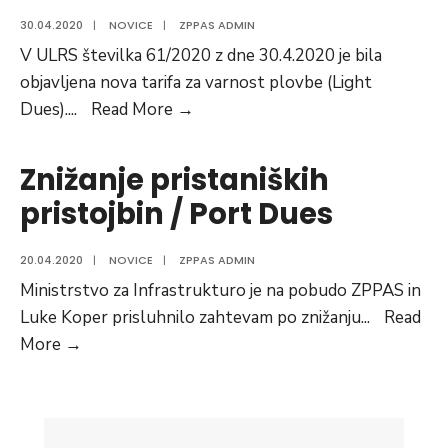
30.04.2020
|
NOVICE
|
ZPPAS ADMIN
V ULRS številka 61/2020 z dne 30.4.2020 je bila
objavljena nova tarifa za varnost plovbe (Light
Sprememba
Dues).
...
Read More →
tarife
za
Znižanje pristaniških
varnost
pristojbin / Port Dues
plovbe
/
20.04.2020
|
NOVICE
|
ZPPAS ADMIN
Light
Ministrstvo za Infrastrukturo je na pobudo ZPPAS in
Dues
Luke Koper prisluhnilo zahtevam po znižanju
...
Read
Znižanje
More →
pristaniških
pristojbin
/