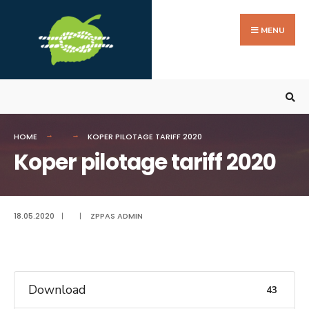
Search
Skip
for:
to
MENU
content
HOME
KOPER PILOTAGE TARIFF 2020
Koper pilotage tariff 2020
18.05.2020
|
|
ZPPAS ADMIN
Download
43