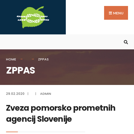
Search
Skip
for:
to
MENU
content
HOME
ZPPAS
ZPPAS
29.02.2020
|
|
ADMIN
Zveza pomorsko prometnih
agencij Slovenije