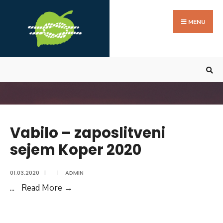
Search
Skip
for:
to
MENU
content
Vabilo – zaposlitveni
sejem Koper 2020
01.03.2020
|
|
ADMIN
Vabilo
...
Read More →
–
zaposlitveni