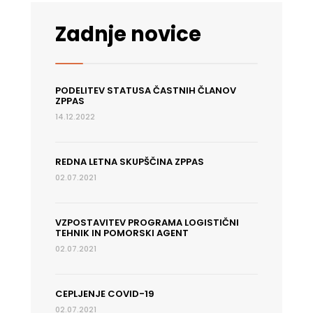
sejem
Koper
Zadnje novice
2020
PODELITEV STATUSA ČASTNIH ČLANOV
ZPPAS
14.12.2022
REDNA LETNA SKUPŠČINA ZPPAS
02.07.2021
VZPOSTAVITEV PROGRAMA LOGISTIČNI
TEHNIK IN POMORSKI AGENT
02.07.2021
CEPLJENJE COVID-19
02.07.2021